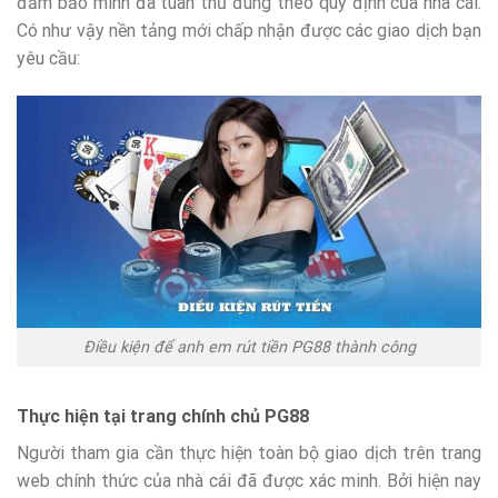
đảm bảo mình đã tuân thủ đúng theo quy định của nhà cái.
Có như vậy nền tảng mới chấp nhận được các giao dịch bạn
yêu cầu:
Điều kiện để anh em rút tiền PG88 thành công
Thực hiện tại trang chính chủ PG88
Người tham gia cần thực hiện toàn bộ giao dịch trên trang
web chính thức của nhà cái đã được xác minh. Bởi hiện nay