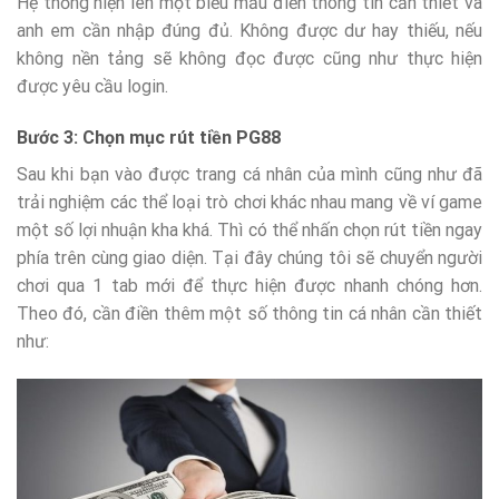
Hệ thống hiện lên một biểu mẫu điền thông tin cần thiết và
anh em cần nhập đúng đủ. Không được dư hay thiếu, nếu
không nền tảng sẽ không đọc được cũng như thực hiện
được yêu cầu login.
Bước 3: Chọn mục rút tiền PG88
Sau khi bạn vào được trang cá nhân của mình cũng như đã
trải nghiệm các thể loại trò chơi khác nhau mang về ví game
một số lợi nhuận kha khá. Thì có thể nhấn chọn rút tiền ngay
phía trên cùng giao diện. Tại đây chúng tôi sẽ chuyển người
chơi qua 1 tab mới để thực hiện được nhanh chóng hơn.
Theo đó, cần điền thêm một số thông tin cá nhân cần thiết
như: