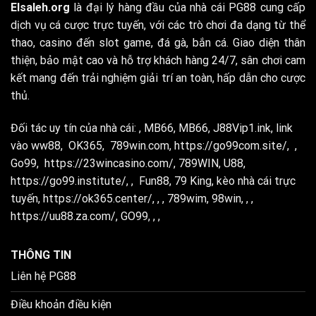
Elsaleh.org
là đại lý hàng đầu của nhà cái PG88 cung cấp
dịch vụ cá cược trực tuyến, với các trò chơi đa dạng từ thể
thao, casino đến slot game, đá gà, bắn cá. Giao diện thân
thiện, bảo mật cao và hỗ trợ khách hàng 24/7, sân chơi cam
kết mang đến trải nghiệm giải trí an toàn, hấp dẫn cho cược
thủ.
Đối tác uy tín của nhà cái:
,
MB66
,
MB66
,
J88Vip1.ink, link
vào ww88,
OK365
,
789win.com
,
https://go99com.site/
, ,
Go99
,
https://23wincasino.com/
,
789WIN
,
U88
,
https://go99.institute/
, , Fun88,
79 King
,
kèo nhà cái trực
tuyến
,
https://ok365.center/
, , ,
789wim
,
98win
, , ,
https://uu88.za.com/
,
GO99
, ,
,
THÔNG TIN
Liên hệ PG88
Điều khoản điều kiện