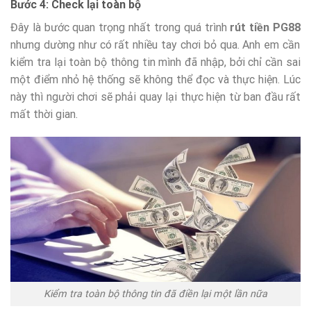
Bước 4: Check lại toàn bộ
Đây là bước quan trọng nhất trong quá trình
rút tiền PG88
nhưng dường như có rất nhiều tay chơi bỏ qua. Anh em cần
kiểm tra lại toàn bộ thông tin mình đã nhập, bởi chỉ cần sai
một điểm nhỏ hệ thống sẽ không thể đọc và thực hiện. Lúc
này thì người chơi sẽ phải quay lại thực hiện từ ban đầu rất
mất thời gian.
Kiểm tra toàn bộ thông tin đã điền lại một lần nữa