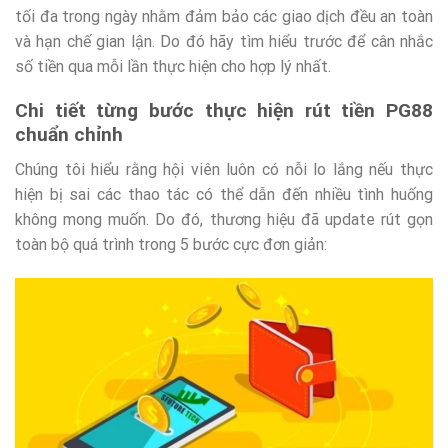
tối đa trong ngày nhằm đảm bảo các giao dịch đều an toàn
và hạn chế gian lận. Do đó hãy tìm hiểu trước để cân nhắc
số tiền qua mỗi lần thực hiện cho hợp lý nhất.
Chi tiết từng bước thực hiện rút tiền PG88
chuẩn chỉnh
Chúng tôi hiểu rằng hội viên luôn có nỗi lo lắng nếu thực
hiện bị sai các thao tác có thể dẫn đến nhiều tình huống
không mong muốn. Do đó, thương hiệu đã update rút gọn
toàn bộ quá trình trong 5 bước cực đơn giản: