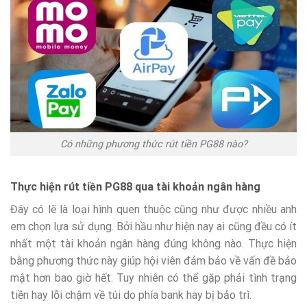
Có những phương thức rút tiền PG88 nào?
Thực hiện rút tiền PG88 qua tài khoản ngân hàng
Đây có lẽ là loại hình quen thuộc cũng như được nhiều anh
em chọn lựa sử dụng. Bởi hầu như hiện nay ai cũng đều có ít
nhất một tài khoản ngân hàng đúng không nào. Thực hiện
bằng phương thức này giúp hội viên đảm bảo về vấn đề bảo
mật hơn bao giờ hết. Tuy nhiên có thể gặp phải tình trạng
tiền hay lỗi chậm về túi do phía bank hay bị bảo trì.